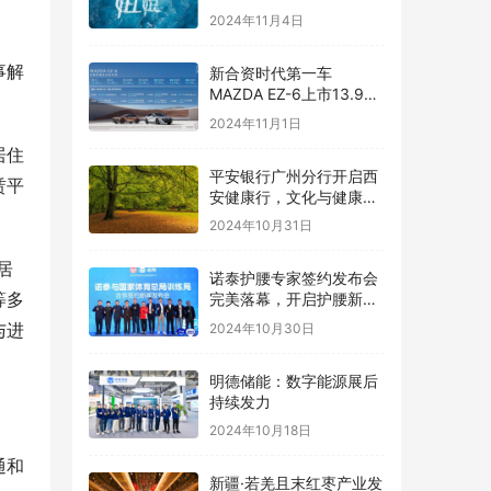
人国际论坛十周年庆典成
2024年11月4日
功举行
事解
新合资时代第一车
MAZDA EZ-6上市13.98
万元起售交个朋友
2024年11月1日
居住
平安银行广州分行开启西
赁平
安健康行，文化与健康联
袂共舞
2024年10月31日
居
诺泰护腰专家签约发布会
等多
完美落幕，开启护腰新时
代
与进
2024年10月30日
明德储能：数字能源展后
持续发力
2024年10月18日
通和
新疆·若羌且末红枣产业发