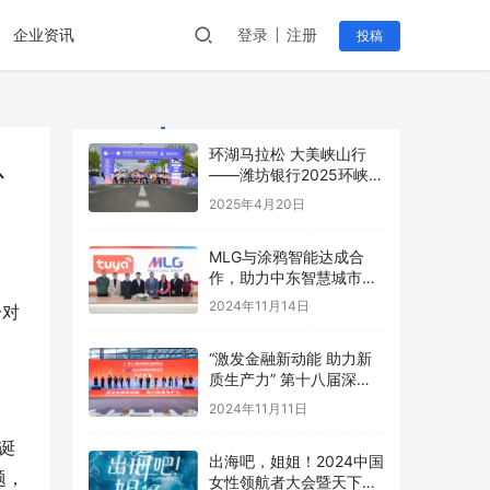
企业资讯
登录
注册
投稿
环湖马拉松 大美峡山行
以
——潍坊银行2025环峡山
湖马拉松鸣枪开赛
2025年4月20日
MLG与涂鸦智能达成合
作，助力中东智慧城市发
展步入快车道
2024年11月14日
一对
“激发金融新动能 助力新
质生产力” 第十八届深圳
国际金融博览会正式开幕
2024年11月11日
诞
出海吧，姐姐！2024中国
题，
女性领航者大会暨天下女