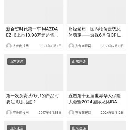
新合资时代第一车 MAZDA
财经聚焦丨国内物价走势总
EZ-6上市13.98万元起售交
体稳定——透视6月份CPI和
个朋友
PPI数据
齐鲁商报网
2024年11月1日
齐鲁商报网
2024年7月11日
山东速递
山东速递
第一次负责从0到1的产品时
直击第十五届世界华人保险
要注意哪几点？
大会暨2024国际龙奖IDA年
会荣耀盛况
齐鲁商报网
2017年4月25日
齐鲁商报网
2024年8月12日
山东速递
山东速递