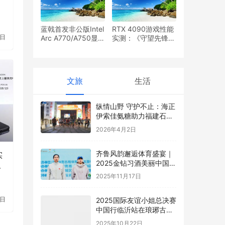
蓝戟首发非公版Intel
RTX 4090游戏性能
2日
Arc A770/A750显
实测：《守望先锋：
卡：大幅超频 功耗
归来》8K跑到520帧
意外
文旅
生活
纵情山野 守护不止：海正
伊索佳氨糖助力福建石牛
山越野赛完美收官
2026年4月2日
齐鲁风韵邂逅体育盛宴｜
实
2025金钻习酒美丽中国全
为
民健身跑年度圆满收官
2025年11月17日
2日
2025国际友谊小姐总决赛
中国行临沂站在琅琊古城
开幕
2025年10月22日