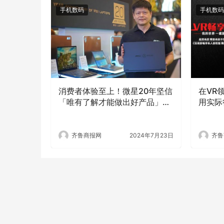
手机数码
手机数码
消费者体验至上！微星20年坚信
在VR
「唯有了解才能做出好产品」成
用实际
功打造笔记本王朝
齐鲁商报网
2024年7月23日
齐鲁