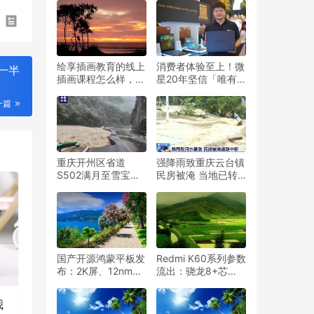
新高度
绘享插画教育的线上
消费者体验至上！微
一半
插画课程怎么样，学
星20年坚信「唯有
习插画难不难
了解才能做出好产
一篇
品」成功打造笔记本
王朝
重庆开州区省道
强降雨致重庆云台镇
S502满月至雪宝山
民房被淹 当地已转
段发生塌方，交通中
移489人
断
国产开源鸿蒙平板发
Redmi K60系列参数
布：2K屏、12nm芯
流出：骁龙8+芯
片
片、2K屏幕
我