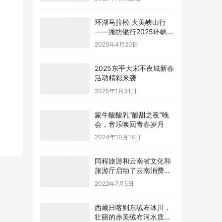
环湖马拉松 大美峡山行
——潍坊银行2025环峡山
湖马拉松鸣枪开赛
2025年4月20日
2025东平大宋不夜城新春
活动精彩来袭
2025年1月31日
蒙牛酸酸乳“酸甜之夜”晚
会，音乐唤回青春岁月
2024年10月18日
同程旅游和云南省文化和
旅游厅启动了云南消费券
的第二轮发放
2022年7月5日
西藏日喀则东绒布冰川，
壮丽的赤美绒布河水质达