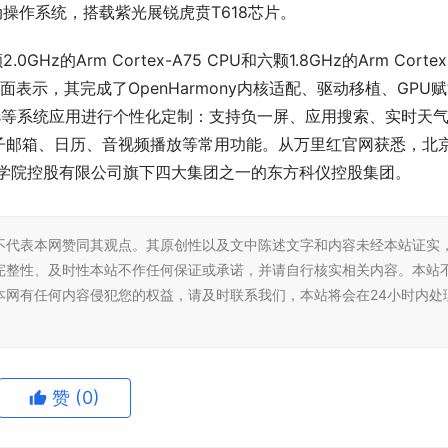
移动操作系统，搭载紫光展锐虎贲T618芯片。
z的Arm Cortex-A75 CPU和六颗1.8GHz的Arm Cortex
红方面表示，其完成了OpenHarmony内核适配、驱动移植、GPU
ettings等系统应用进行个性化定制：支持负一屏、应用搜索、实时天
子邮箱、日历、音视频播放等常用功能。从万里红官网获悉，北
科学院控股有限公司旗下四大集团之一的东方科仪控股集团。
不代表本网赞同其观点。其原创性以及文中陈述文字和内容未经本站证实
完整性、及时性本站不作任何保证或承诺，并请自行核实相关内容。本站
本网有任何内容侵犯您的权益，请及时联系我们，本站将会在24小时内处
赞
(0)