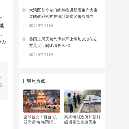
大湾区首个专门统筹推进新质生产力发
展的政府机构在深圳龙岗区揭牌成立
-
赋能
2024年7月11日
气、
美国上周天然气库存环比增加650亿立
京万
方英尺，同比增长9.7%
2024年7月11日
，
不
聚焦热点
理
全球首次！百台“机
高桥镇财政所加强村
器熊猫”春晚同框 魔
级项目监管惠民生
法原子秀出群体智能