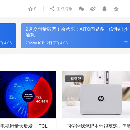
0
生成海报
9月交付量破万！余承东：AITO问界多一倍性能 少
油耗
下午4:06
2022年10月12日 下午4:08
下
手机数码
寸电视销量大爆发， TCL
同学说我笔记本弱很辣鸡，但