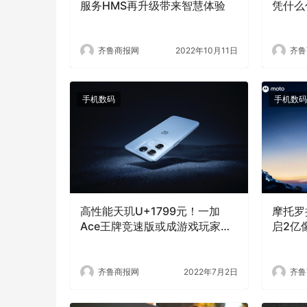
服务HMS再升级带来智慧体验
凭什么
齐鲁商报网
2022年10月11日
齐鲁
手机数码
手机数码
高性能天玑U+1799元！一加
摩托罗拉
Ace王牌竞速版或成游戏玩家暑
启2亿
期首选
齐鲁商报网
2022年7月2日
齐鲁